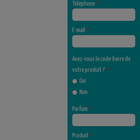
Téléphone
*
E-mail
*
Avez-vous le code-barre de
votre produit ?
*
Oui
Non
Parfum
*
Produit
*