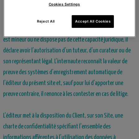
Cookies Settings
de l’internaute. L’acceptation des présentes conditions
générales suppose de la part des utilisateurs qu’ils jouissent
Reject All
Accept All Cookies
de la capacité juridique nécessaire pour cela. Si l’utilisateur
est mineur ou ne dispose pas de cette capacité juridique, il
déclare avoir l’autorisation d’un tuteur, d’un curateur ou de
son représentant légal. L’internaute reconnaît la valeur de
preuve des systèmes d’enregistrement automatique de
l’éditeur du présent site et, sauf pour lui d’apporter une
preuve contraire, il renonce à les contester en cas de litige.
L’éditeur met à la disposition du Client, sur son Site, une
charte de confidentialité spécifiant l’ensemble des
informations afférentes à l’utilisation des données à