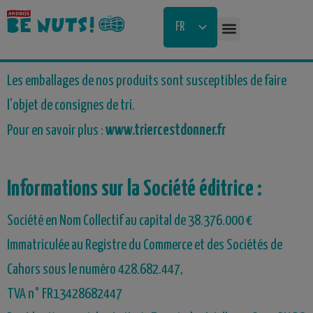
Aller
FR
au
NL
contenu
Les emballages de nos produits sont susceptibles de faire
l’objet de consignes de tri.
www.triercestdonner.fr
Pour en savoir plus :
Informations sur la Société éditrice :
Société en Nom Collectif au capital de 38.376.000 €
Immatriculée au Registre du Commerce et des Sociétés de
Cahors sous le numéro 428.682.447,
TVA n° FR13428682447