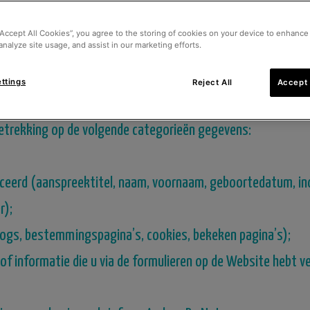
r. 428 682 447 met maatschappelijke zetel in de Zone indus
“Accept All Cookies”, you agree to the storing of cookies on your device to enhance 
analyze site usage, and assist in our marketing efforts.
ttings
Reject All
Accept 
n verwerkt?
etrekking op de volgende categorieën gegevens:
ceerd (aanspreektitel, naam, voornaam, geboortedatum, in
r);
logs, bestemmingspagina’s, cookies, bekeken pagina’s);
 informatie die u via de formulieren op de Website hebt ve