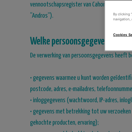
vennootschapsregister van Cahors onder het n
By clicking 
“Andros”).
navigation, 
Cookies Se
Welke persoonsgegevens worde
De verwerking van persoonsgegevens heeft b
•
gegevens waarmee u kunt worden geïdentifi
postcode, adres, e-mailadres, telefoonnumme
•
inloggegevens (wachtwoord, IP-adres, inlog
•
gegevens met betrekking tot uw verzoeken of
gekochte producten, ervaring);