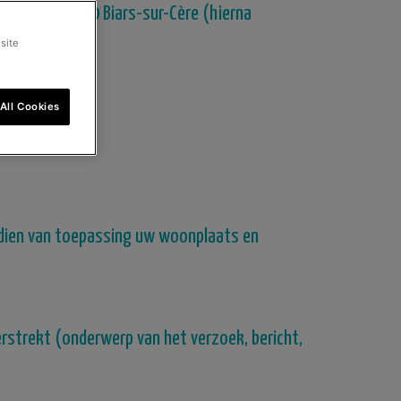
trielle, 46130 Biars-sur-Cère (hierna
site
All Cookies
dien van toepassing uw woonplaats en
rstrekt (onderwerp van het verzoek, bericht,