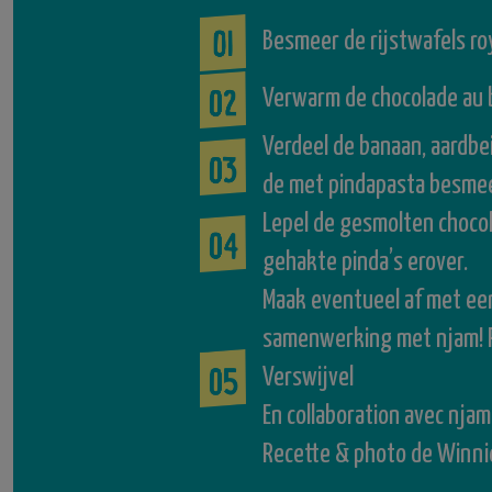
Besmeer de rijstwafels ro
Verwarm de chocolade au b
Verdeel de banaan, aardb
de met pindapasta besmee
Lepel de gesmolten chocol
gehakte pinda’s erover.
Maak eventueel af met een
samenwerking met njam! 
Verswijvel
En collaboration avec njam
Recette & photo de Winni