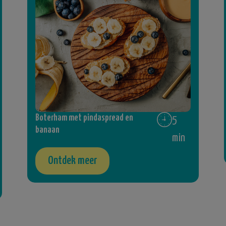
Boterham met pindaspread en
5
banaan
min
Ontdek meer