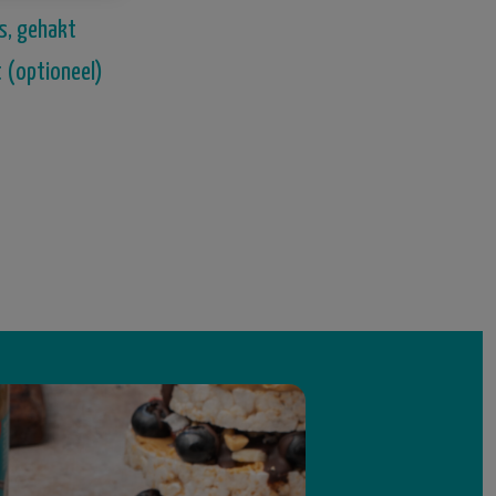
’s, gehakt
t (optioneel)