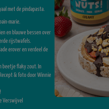
yaal met de pindapasta.
ain-marie.
eien en blauwe bessen over
rde rijstwafels.
ade erover en verdeel de
 beetje flaky zout. In
Recept & foto door Winnie
!
e Verswijvel