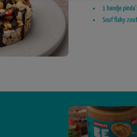
1 handje pinda
Snuf flaky zou