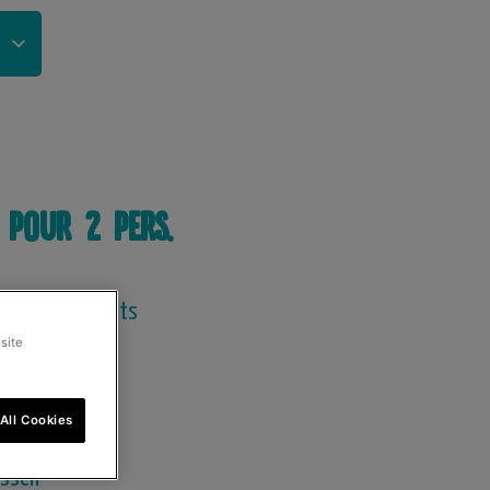
 pour 2 pers.
a Andros Be-Nuts
site
olade
akjes
All Cookies
ien, in stukjes
essen