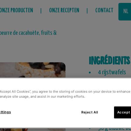
ONZE PRODUCTEN
ONZE RECEPTEN
CONTACT
NL
FR
 beurre de cacahuète, fruits &
Ingrédients
4 rijstwafels
4 el pindapast
“Accept All Cookies”, you agree to the storing of cookies on your device to enhance 
60 g pure choc
analyze site usage, and assist in our marketing efforts.
1 banaan, in pl
ttings
Reject All
Accept 
4 kleine aardbe
50 g blauwe b