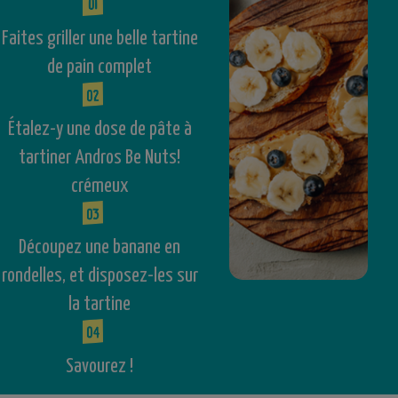
Faites griller une belle tartine
de pain complet
Étalez-y une dose de pâte à
tartiner Andros Be Nuts!
crémeux
Découpez une banane en
rondelles, et disposez-les sur
la tartine
Savourez !