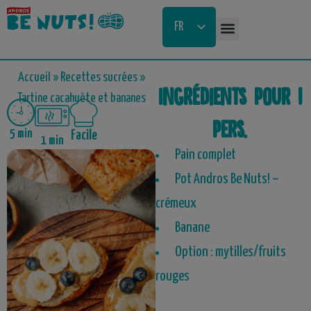
Aller
au
FR
contenu
NL
Accueil
»
Recettes sucrées
»
Ingrédients pour 1
Tartine cacahuète et bananes
pers.
5 min
Facile
1 min
Pain complet
Pot Andros Be Nuts! –
crémeux
Banane
Option : mytilles/fruits
rouges