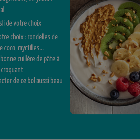
al
li de votre choix
tre choix : rondelles de
e coco, myrtilles…
bonne cuillère de pâte à
– croquant
lecter de ce bol aussi beau