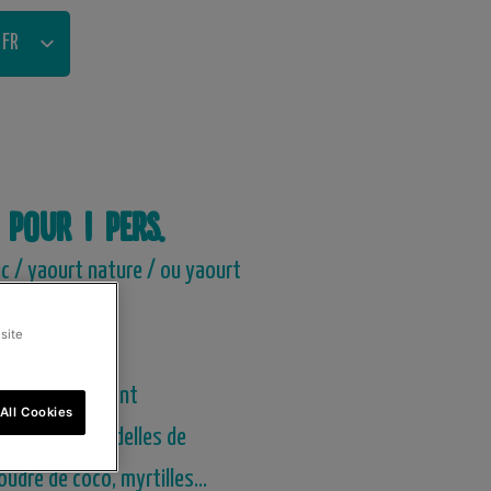
FR
NL
 pour 1 pers.
c / yaourt nature / ou yaourt
site
Nuts! – croquant
All Cookies
re choix : rondelles de
oudre de coco, myrtilles…