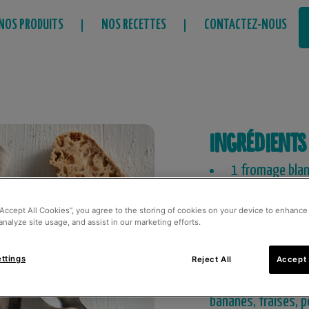
NOS PRODUITS
NOS RECETTES
CONTACTEZ-NOUS
Ingrédients
1 fromage blan
végétal
“Accept All Cookies”, you agree to the storing of cookies on your device to enhance 
Muesli
analyze site usage, and assist in our marketing efforts.
Pot Andros Be 
ttings
Reject All
Accept 
Toppings de vot
bananes, fraises, p