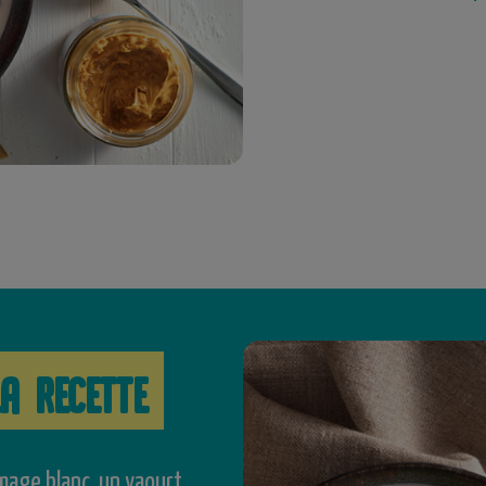
a recette
mage blanc, un yaourt